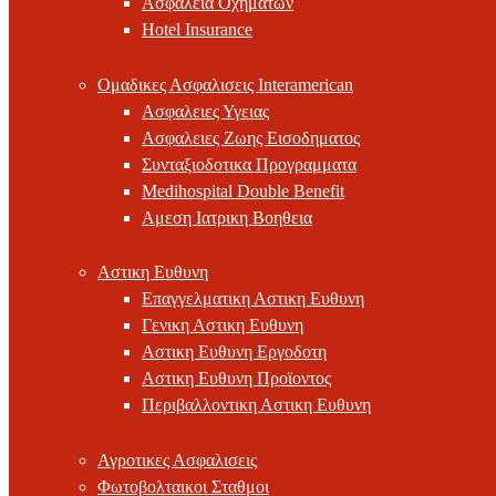
Ασφαλεια Οχηματων
Hotel Insurance
Ομαδικες Ασφαλισεις Interamerican
Ασφαλειες Υγειας
Ασφαλειες Ζωης Εισοδηματος
Συνταξιοδοτικα Προγραμματα
Medihospital Double Benefit
Αμεση Ιατρικη Βοηθεια
Αστικη Ευθυνη
Επαγγελματικη Αστικη Ευθυνη
Γενικη Αστικη Ευθυνη
Αστικη Ευθυνη Εργοδοτη
Αστικη Ευθυνη Προϊοντος
Περιβαλλοντικη Αστικη Ευθυνη
Αγροτικες Ασφαλισεις
Φωτοβολταικοι Σταθμοι