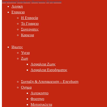
Ασφαλιστική Εταιρία στη Θεσπρωτία | Ηγουμενίτσα
Αρχικη
Εταιρεια
Η Εταιρεία
Το Γραφειο
Συνεργατες
Καριερα
Ιδιωτες
Υγεια
Ζωη
Ασφαλεια Ζωης
Ασφαλεια Εισοδηματος
Συνταξη & Αποταμιευση – Επενδυση
Οχημα
Αυτοκινητο
Φορτηγο
Μοτοσυκλετα