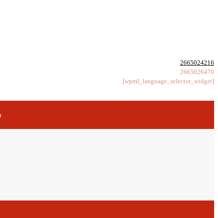
2665024216
2665026470
[wpml_language_selector_widget]
α