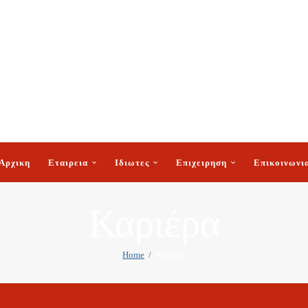
Αρχικη
Εταιρεια
Ιδιωτες
Επιχειρηση
Επικοινωνι
Καριέρα
Home
Καριέρα