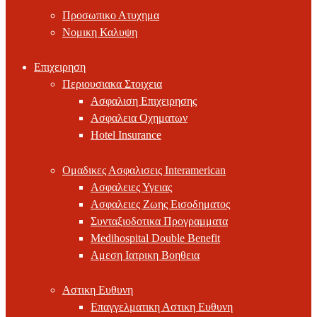
Προσωπικο Ατυχημα
Νομικη Καλυψη
Επιχειρηση
Περιουσιακα Στοιχεια
Ασφαλιση Επιχειρησης
Ασφαλεια Οχηματων
Hotel Insurance
Ομαδικες Ασφαλισεις Interamerican
Ασφαλειες Υγειας
Ασφαλειες Ζωης Εισοδηματος
Συνταξιοδοτικα Προγραμματα
Medihospital Double Benefit
Αμεση Ιατρικη Βοηθεια
Αστικη Ευθυνη
Επαγγελματικη Αστικη Ευθυνη