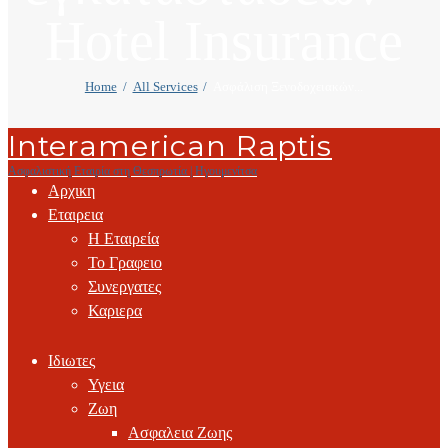
Hotel Insurance
Home
All Services
Ασφάλιση Ξενοδοχειακών...
Interamerican Raptis
Ασφαλιστική Εταιρία στη Θεσπρωτία | Ηγουμενίτσα
Αρχικη
Εταιρεια
Η Εταιρεία
Το Γραφειο
Συνεργατες
Καριερα
Ιδιωτες
Υγεια
Ζωη
Ασφαλεια Ζωης