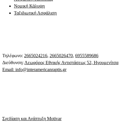
Νομική Κάλυψη
Ταξιδιωτική Ασφάλιση
Τηλέφωνο:
2665024216
,
2665026470
,
6955589686
Διεύθυνση:
Λεωφόρος Εθνικής Αντιστάσεως 52, Ηγουμενίτσα
Email:
info@interamericanraptis.gr
Σχεδίαση και Ανάπτυξη Motivar