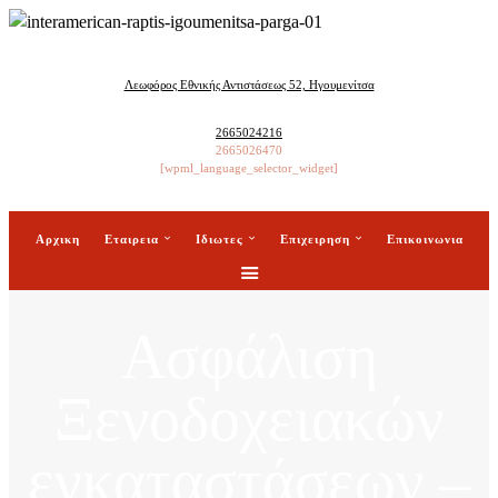
Λεωφόρος Εθνικής Αντιστάσεως 52, Ηγουμενίτσα
2665024216
2665026470
[wpml_language_selector_widget]
Αρχικη
Εταιρεια
Ιδιωτες
Επιχειρηση
Επικοινωνια
Ασφάλιση
Ξενοδοχειακών
εγκαταστάσεων –