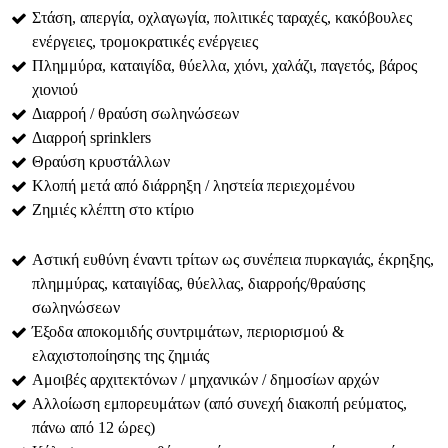
Στάση, απεργία, οχλαγωγία, πολιτικές ταραχές, κακόβουλες
ενέργειες, τρομοκρατικές ενέργειες
Πλημμύρα, καταιγίδα, θύελλα, χιόνι, χαλάζι, παγετός, βάρος
χιονιού
Διαρροή / θραύση σωληνώσεων
Διαρροή sprinklers
Θραύση κρυστάλλων
Κλοπή μετά από διάρρηξη / ληστεία περιεχομένου
Ζημιές κλέπτη στο κτίριο
Αστική ευθύνη έναντι τρίτων ως συνέπεια πυρκαγιάς, έκρηξης,
πλημμύρας, καταιγίδας, θύελλας, διαρροής/θραύσης
σωληνώσεων
Έξοδα αποκομιδής συντριμάτων, περιορισμού &
ελαχιστοποίησης της ζημιάς
Αμοιβές αρχιτεκτόνων / μηχανικών / δημοσίων αρχών
Αλλοίωση εμπορευμάτων (από συνεχή διακοπή ρεύματος,
πάνω από 12 ώρες)