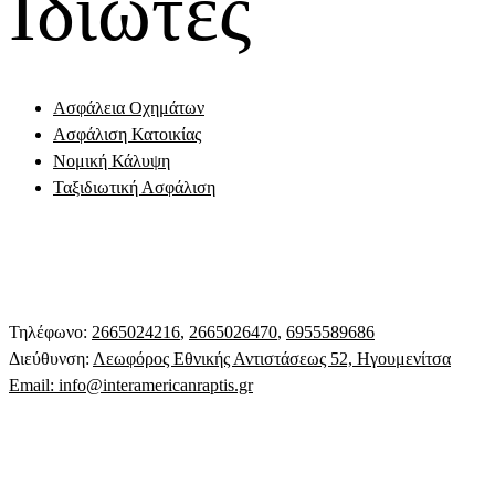
Ιδιώτες
Ασφάλεια Οχημάτων
Ασφάλιση Κατοικίας
Νομική Κάλυψη
Ταξιδιωτική Ασφάλιση
Τηλέφωνο:
2665024216
,
2665026470
,
6955589686
Διεύθυνση:
Λεωφόρος Εθνικής Αντιστάσεως 52, Ηγουμενίτσα
Email:
info@interamericanraptis.gr