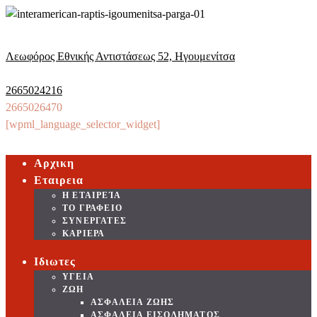
Λεωφόρος Εθνικής Αντιστάσεως 52, Ηγουμενίτσα
2665024216
2665026470
[wpml_language_selector_widget]
Αρχικη
Εταιρεια
Η ΕΤΑΙΡΕΊΑ
ΤΟ ΓΡΑΦΕΙΟ
ΣΥΝΕΡΓΑΤΕΣ
ΚΑΡΙΕΡΑ
Ιδιωτες
ΥΓΕΙΑ
ΖΩΗ
ΑΣΦΑΛΕΙΑ ΖΩΗΣ
ΑΣΦΑΛΕΙΑ ΕΙΣΟΔΗΜΑΤΟΣ