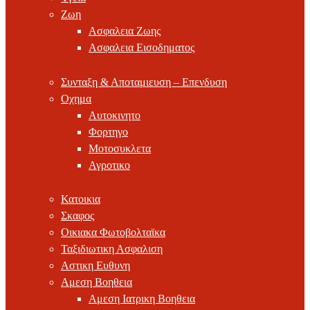
Ζωη
Ασφαλεια Ζωης
Ασφαλεια Εισοδηματος
Συνταξη & Αποταμιευση – Επενδυση
Οχημα
Αυτοκινητο
Φορτηγο
Μοτοσυκλετα
Αγροτικο
Κατοικια
Σκαφος
Οικιακα Φωτοβολταϊκα
Ταξιδιωτικη Ασφαλιση
Αστικη Ευθυνη
Αμεση Βοηθεια
Αμεση Ιατρικη Βοηθεια