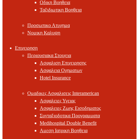
Οδικη Βοηθεια
Ταξιδιωτικη Βοηθεια
Προσωπικο Ατυχημα
Νομικη Καλυψη
Επιχειρηση
Περιουσιακα Στοιχεια
Ασφαλιση Επιχειρησης
Ασφαλεια Οχηματων
Hotel Insurance
Ομαδικες Ασφαλισεις Interamerican
Ασφαλειες Υγειας
Ασφαλειες Ζωης Εισοδηματος
Συνταξιοδοτικα Προγραμματα
Medihospital Double Benefit
Αμεση Ιατρικη Βοηθεια