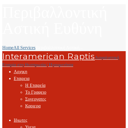
Περιβαλλοντική
Αστική Ευθύνη
Home
All Services
Περιβαλλοντική Αστική...
Interamerican Raptis
Ασφαλιστική
Εταιρία στη Θεσπρωτία | Ηγουμενίτσα
Αρχικη
Εταιρεια
Η Εταιρεία
Το Γραφειο
Συνεργατες
Καριερα
Ιδιωτες
Υγεια