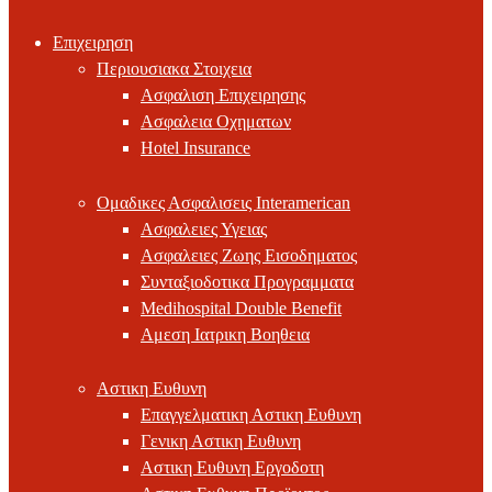
Επιχειρηση
Περιουσιακα Στοιχεια
Ασφαλιση Επιχειρησης
Ασφαλεια Οχηματων
Hotel Insurance
Ομαδικες Ασφαλισεις Interamerican
Ασφαλειες Υγειας
Ασφαλειες Ζωης Εισοδηματος
Συνταξιοδοτικα Προγραμματα
Medihospital Double Benefit
Αμεση Ιατρικη Βοηθεια
Αστικη Ευθυνη
Επαγγελματικη Αστικη Ευθυνη
Γενικη Αστικη Ευθυνη
Αστικη Ευθυνη Εργοδοτη