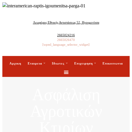
Λεωφόρος Εθνικής Αντιστάσεως 52, Ηγουμενίτσα
2665024216
2665026470
[wpml_language_selector_widget]
Αρχικη
Εταιρεια
Ιδιωτες
Επιχειρηση
Επικοινωνια
Ασφάλιση
Αγροτικών
Κτιρίων