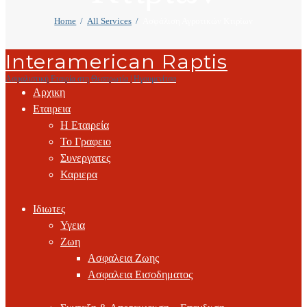
Home
All Services
Ασφάλιση Αγροτικών Κτιρίων
Interamerican Raptis
Ασφαλιστική Εταιρία στη Θεσπρωτία | Ηγουμενίτσα
Αρχικη
Εταιρεια
Η Εταιρεία
Το Γραφειο
Συνεργατες
Καριερα
Ιδιωτες
Υγεια
Ζωη
Ασφαλεια Ζωης
Ασφαλεια Εισοδηματος