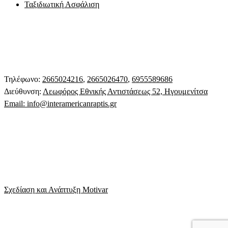
Ταξιδιωτική Ασφάλιση
Τηλέφωνο:
2665024216
,
2665026470
,
6955589686
Διεύθυνση:
Λεωφόρος Εθνικής Αντιστάσεως 52, Ηγουμενίτσα
Email:
info@interamericanraptis.gr
Σχεδίαση και Ανάπτυξη Motivar