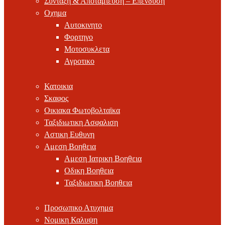
Συνταξη & Αποταμιευση – Επενδυση
Οχημα
Αυτοκινητο
Φορτηγο
Μοτοσυκλετα
Αγροτικο
Κατοικια
Σκαφος
Οικιακα Φωτοβολταϊκα
Ταξιδιωτικη Ασφαλιση
Αστικη Ευθυνη
Αμεση Βοηθεια
Αμεση Ιατρικη Βοηθεια
Οδικη Βοηθεια
Ταξιδιωτικη Βοηθεια
Προσωπικο Ατυχημα
Νομικη Καλυψη