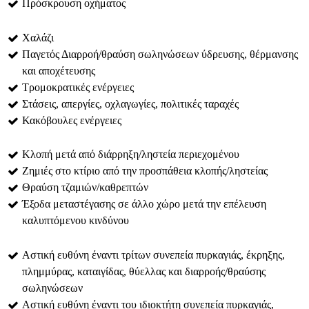
Πρόσκρουση οχήματος
Χαλάζι
Παγετός Διαρροή/θραύση σωληνώσεων ύδρευσης, θέρμανσης
και αποχέτευσης
Τρομοκρατικές ενέργειες
Στάσεις, απεργίες, οχλαγωγίες, πολιτικές ταραχές
Κακόβουλες ενέργειες
Κλοπή μετά από διάρρηξη/ληστεία περιεχομένου
Ζημιές στο κτίριο από την προσπάθεια κλοπής/ληστείας
Θραύση τζαμιών/καθρεπτών
Έξοδα μεταστέγασης σε άλλο χώρο μετά την επέλευση
καλυπτόμενου κινδύνου
Αστική ευθύνη έναντι τρίτων συνεπεία πυρκαγιάς, έκρηξης,
πλημμύρας, καταιγίδας, θύελλας και διαρροής/θραύσης
σωληνώσεων
Αστική ευθύνη έναντι του ιδιοκτήτη συνεπεία πυρκαγιάς,