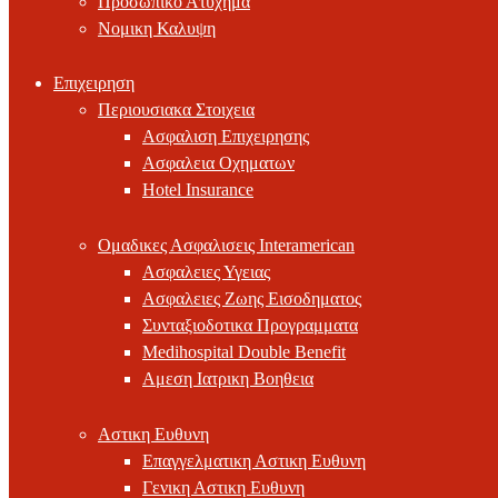
Προσωπικο Ατυχημα
Νομικη Καλυψη
Επιχειρηση
Περιουσιακα Στοιχεια
Ασφαλιση Επιχειρησης
Ασφαλεια Οχηματων
Hotel Insurance
Ομαδικες Ασφαλισεις Interamerican
Ασφαλειες Υγειας
Ασφαλειες Ζωης Εισοδηματος
Συνταξιοδοτικα Προγραμματα
Medihospital Double Benefit
Αμεση Ιατρικη Βοηθεια
Αστικη Ευθυνη
Επαγγελματικη Αστικη Ευθυνη
Γενικη Αστικη Ευθυνη