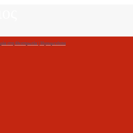
ιος
ρία στη Θεσπρωτία | Ηγουμενίτσα