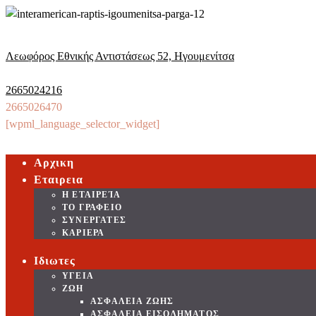
Λεωφόρος Εθνικής Αντιστάσεως 52, Ηγουμενίτσα
2665024216
2665026470
[wpml_language_selector_widget]
Αρχικη
Εταιρεια
Η ΕΤΑΙΡΕΊΑ
ΤΟ ΓΡΑΦΕΙΟ
ΣΥΝΕΡΓΑΤΕΣ
ΚΑΡΙΕΡΑ
Ιδιωτες
ΥΓΕΙΑ
ΖΩΗ
ΑΣΦΑΛΕΙΑ ΖΩΗΣ
ΑΣΦΑΛΕΙΑ ΕΙΣΟΔΗΜΑΤΟΣ