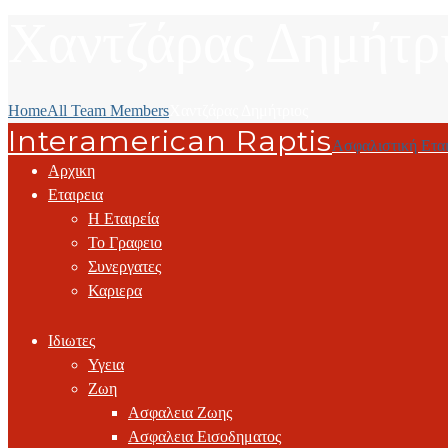
Χαντζάρας Δημήτρ
Home
All Team Members
Χαντζάρας Δημήτριος
Interamerican Raptis
Ασφαλιστική Εται
Αρχικη
Εταιρεια
Η Εταιρεία
Το Γραφειο
Συνεργατες
Καριερα
Ιδιωτες
Υγεια
Ζωη
Ασφαλεια Ζωης
Ασφαλεια Εισοδηματος