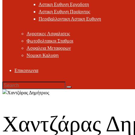
Αστικη Ευθυνη Εργοδοτη
Αστικη Ευθυνη Προϊοντος
Περιβαλλοντικη Αστικη Ευθυνη
Αγροτικες Ασφαλισεις
Φωτοβολταικοι Σταθμοι
Ασφαλεια Μεταφορων
Νομικη Καλυψη
Επικοινωνια
Χαντζάρας Δη